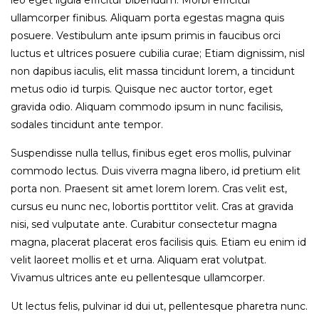
leo eget ligula efficitur bibendum. Morbi efficitur
ullamcorper finibus. Aliquam porta egestas magna quis
posuere. Vestibulum ante ipsum primis in faucibus orci
luctus et ultrices posuere cubilia curae; Etiam dignissim, nisl
non dapibus iaculis, elit massa tincidunt lorem, a tincidunt
metus odio id turpis. Quisque nec auctor tortor, eget
gravida odio. Aliquam commodo ipsum in nunc facilisis,
sodales tincidunt ante tempor.
Suspendisse nulla tellus, finibus eget eros mollis, pulvinar
commodo lectus. Duis viverra magna libero, id pretium elit
porta non. Praesent sit amet lorem lorem. Cras velit est,
cursus eu nunc nec, lobortis porttitor velit. Cras at gravida
nisi, sed vulputate ante. Curabitur consectetur magna
magna, placerat placerat eros facilisis quis. Etiam eu enim id
velit laoreet mollis et et urna. Aliquam erat volutpat.
Vivamus ultrices ante eu pellentesque ullamcorper.
Ut lectus felis, pulvinar id dui ut, pellentesque pharetra nunc.